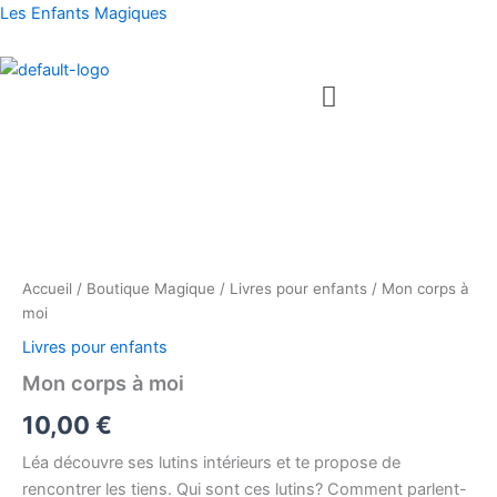
Aller
Les Enfants Magiques
au
contenu
Menu
quantité
de
Mon
corps
à
moi
Accueil
/
Boutique Magique
/
Livres pour enfants
/ Mon corps à
moi
Livres pour enfants
Mon corps à moi
10,00
€
Léa découvre ses lutins intérieurs et te propose de
rencontrer les tiens. Qui sont ces lutins? Comment parlent-